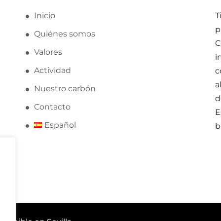
Inicio
T
p
Quiénes somos
C
Valores
i
Actividad
c
a
Nuestro carbón
d
Contacto
E
Español
b
s