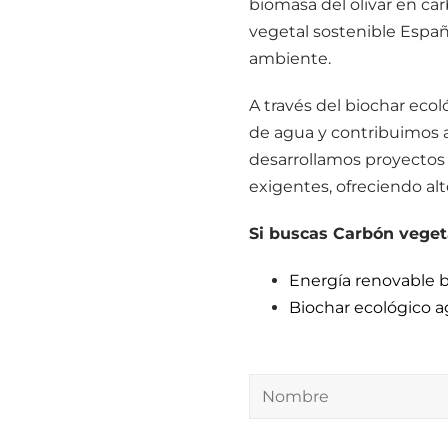
biomasa del olivar en ca
vegetal sostenible Españ
ambiente.
A través del biochar ecol
de agua y contribuimos a
desarrollamos proyectos
exigentes, ofreciendo alte
Si buscas Carbón vegeta
Energía renovable 
Biochar ecológico a
Nombre
Apellidos