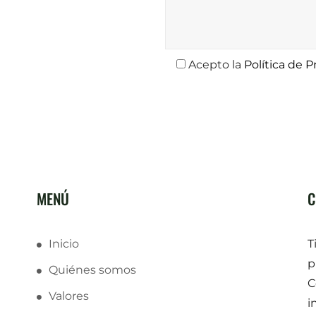
Acepto la
Política de P
MENÚ
C
Inicio
T
p
Quiénes somos
C
Valores
i