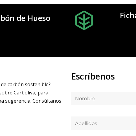
Fich
arbón de Hueso
Escríbenos
de carbón sostenible?
Nombre
obre Carboliva, para
una sugerencia. Consúltanos
Apellidos