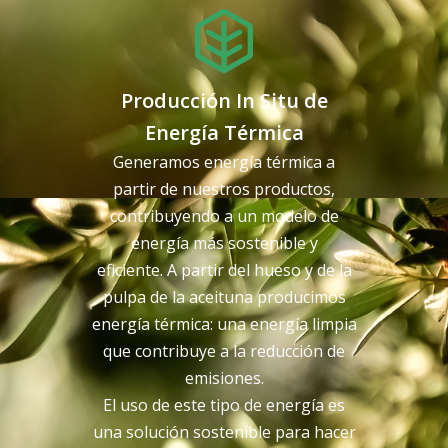
Producción In Situ de
Energía Térmica
Generamos energía térmica a
partir de nuestros productos,
contribuyendo a un modelo de
energía más sostenible y
eficiente. A partir del hueso y de la
pulpa de la aceituna producimos
energía térmica: una energía limpia
que contribuye a la reducción de
emisiones.
El uso de este tipo de energía es
una solución sostenible para hacer