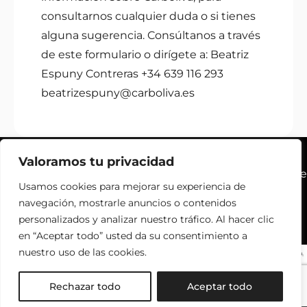
consultarnos cualquier duda o si tienes
alguna sugerencia. Consúltanos a través
de este formulario o dirígete a: Beatriz
Espuny Contreras +34 639 116 293
beatrizespuny@carboliva.es
Valoramos tu privacidad
© Copyright 2025 | Carboliva |
Carbón vegetal sostenible
Usamos cookies para mejorar su experiencia de
en Sevilla
navegación, mostrarle anuncios o contenidos
Aviso legal y Privacidad
|
Accesibilidad
| Diseñado por
personalizados y analizar nuestro tráfico. Al hacer clic
Citiservi Media
en “Aceptar todo” usted da su consentimiento a
nuestro uso de las cookies.
Rechazar todo
Aceptar todo