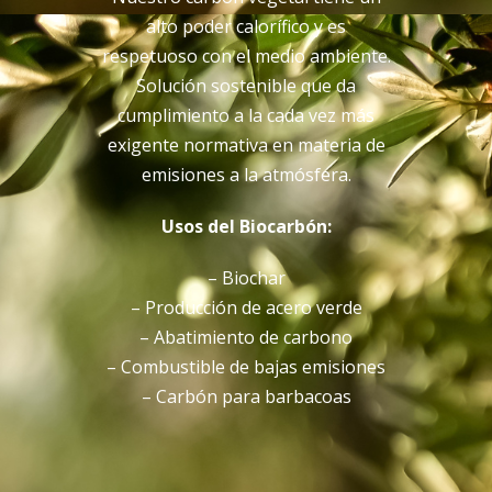
alto poder calorífico y es
respetuoso con el medio ambiente.
Solución sostenible que da
cumplimiento a la cada vez más
exigente normativa en materia de
emisiones a la atmósfera.
Usos del Biocarbón:
– Biochar
– Producción de acero verde
– Abatimiento de carbono
– Combustible de bajas emisiones
– Carbón para barbacoas