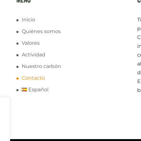
Inicio
T
p
Quiénes somos
C
Valores
i
Actividad
c
a
Nuestro carbón
d
Contacto
E
Español
b
s